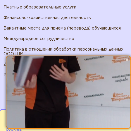
Платные образовательные услуги
Финансово-хозяйственная деятельность
Вакантные места для приема (перевода) обучающихся
Международное сотрудничество
Политика в отношении обработки персональных данных
ООО ШМП
×
Договор публичной оферты ООО ШМП
Реквизиты ООО ШМП
2026 © ИП Панфилов А.В.. Все права защищены
Мы используем файлы cookies для улучшения
работы сайта. Оставаясь на нашем сайте Вы
соглашаетесь с
условиями использования файлов
cookies
.