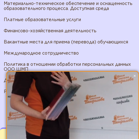
Материально-техническое обеспечение и оснащенность
образовательного процесса. Доступная среда
Платные образовательные услуги
Финансово-хозяйственная деятельность
Вакантные места для приема (перевода) обучающихся
Международное сотрудничество
Политика в отношении обработки персональных данных
ООО ШМП
×
Договор публичной оферты ООО ШМП
Реквизиты ООО ШМП
2026 © ИП Панфилов А.В.. Все права защищены
Мы используем файлы cookies для улучшения