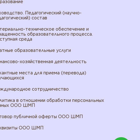
разование
ководство. Педагогический (научно-
дагогический) состав
териально-техническое обеспечение и
нащенность образовательного процесса.
ступная среда
атные образовательные услуги
нансово-хозяйственная деятельность
кантные места для приема (перевода)
учающихся
ждународное сотрудничество
литика в отношении обработки персональных
нных ООО ШМП
говор публичной оферты ООО ШМП
квизиты ООО ШМП