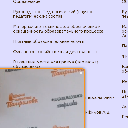
Образование
Об
Руководство. Педагогический (научно-
Ру
педагогический) состав
пе
Материально-техническое обеспечение и
Ма
оснащенность образовательного процесса
ос
До
Платные образовательные услуги
Пл
Финансово-хозяйственная деятельность
Фи
Вакантные места для приема (перевода)
обучающихся
Ва
об
×
Доступная среда
Ме
Международное сотрудничество
По
да
Политика в отношении обработки персональных
данных ИП Панфилов
До
Договор публичной оферты ИП Панфилов А.В.
Ре
Реквизиты ИП Панфилов