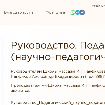
Лиценз
Благодарности
Франшиза
Руководство. Пед
(научно-педагогич
Руководителем Школы массажа ИП Панфилова
Панфилов Александр Владимирович (тел. 898772
Преподавателями Школы массажа ИП Панфило
являются:
Руководство_Педагогический_научно_педагог