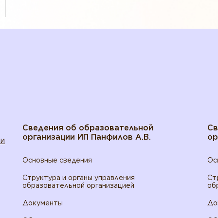
Сведения об образовательной
Св
организации ИП Панфилов А.В.
ор
ти
Основные сведения
Ос
Структура и органы управления
Ст
образовательной организацией
об
Документы
До