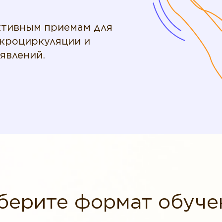
ективным приемам для
икроциркуляции и
явлений.
берите формат обуче