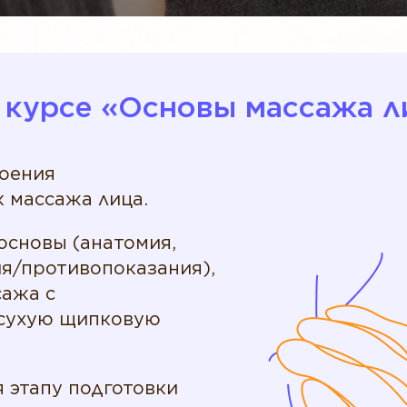
 курсе «‎Основы массажа л
воения
 массажа лица.
основы (анатомия,
ия/противопоказания),
сажа с
 сухую щипковую
 этапу подготовки