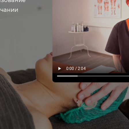
азование
нчании