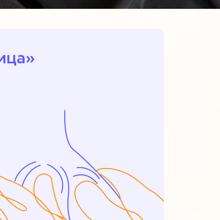
ица»‎